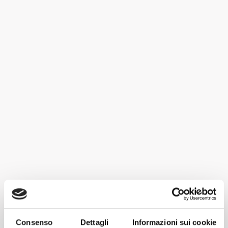
Anfora Tava e bottiglia
Conservazione:
Fermentazione in acciaio e affinamento in tonneau da 500
litri per 24 mesi, affinamento in bottiglia per 6 mesi
Abbinamento gastronomico:
Aperitivi con fritti, formaggi, salumi, pesce, carni bianche
SCHEDA TECNICA
Torna a
I nostri vini
Consenso
Dettagli
Informazioni sui cookie