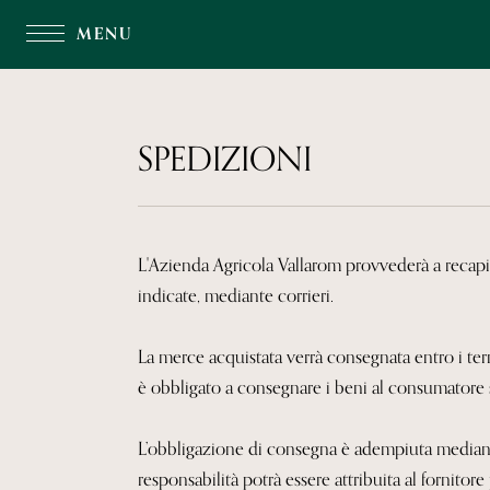
MENU
SPEDIZIONI
L'Azienda Agricola Vallarom provvederà a recapitar
indicate, mediante corrieri.
La merce acquistata verrà consegnata entro i termi
è obbligato a consegnare i beni al consumatore se
L’obbligazione di consegna è adempiuta mediante
responsabilità potrà essere attribuita al fornito