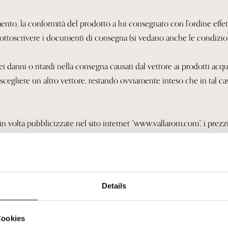
vimento, la conformità del prodotto a lui consegnato con l’ordine effet
 sottoscrivere i documenti di consegna (si vedano anche le condizioni
danni o ritardi nella consegna causati dal vettore ai prodotti acqui
rà scegliere un altro vettore, restando ovviamente inteso che in tal ca
n volta pubblicizzate nel sito internet “www.vallarom.com”, i prezzi
pedizione pari a 9,90 €
 Spedizione GRATIS
Details
Cookies
ZURÜCK ZUR STARTSEITE