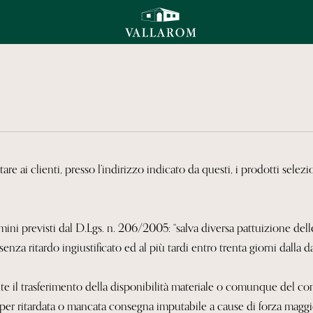
e ai clienti, presso l’indirizzo indicato da questi, i prodotti selezi
ni previsti dal D.Lgs. n. 206/2005: “salva diversa pattuizione delle 
nza ritardo ingiustificato ed al più tardi entro trenta giorni dalla d
 il trasferimento della disponibilità materiale o comunque del co
re per ritardata o mancata consegna imputabile a cause di forza maggi