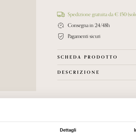
Spedizione gratuita da € 150 (solo 
Consegna in 24/48h
Pagamenti sicuri
SCHEDA PRODOTTO
DESCRIZIONE
L'uva viene vendemmiata a mano e subi
Fermenta in vasche di acciaio a temper
30 mesi di affinamento sui suoi lieviti
Vino di corpo ed eleganza, profumi di 
sapido e persistente.
Dettagli