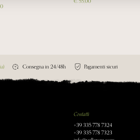
€ 55,00
00
ia)
Consegna in 24/48h
Pagamenti sicuri
Contatti
+39 335 778 7324
+39 335 778 7323