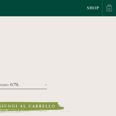
SHOP
0
rmato
: 0.75L
Formato Bottiglia 0.75l
Formato Magnum 1.5l
GIUNGI AL CARRELLO