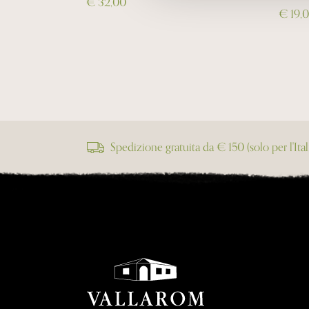
€ 32,00
€ 19,
Spedizione gratuita da € 150 (solo per l'Ital