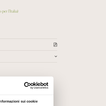
per l'Italia)
sce una soffice pressatura.
atura controllata e barriques. Dopo
 viene degorgiato senza dosaggio.
crema pasticcera, gusto fresco,
Informazioni sui cookie