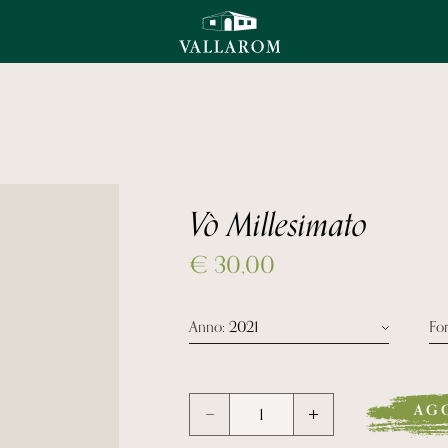
Vò Millesimato
€
30,00
Anno
: 2021
Fo
Anno 2021
AG