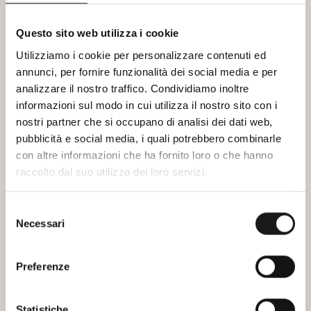
Questo sito web utilizza i cookie
Utilizziamo i cookie per personalizzare contenuti ed
annunci, per fornire funzionalità dei social media e per
analizzare il nostro traffico. Condividiamo inoltre
informazioni sul modo in cui utilizza il nostro sito con i
nostri partner che si occupano di analisi dei dati web,
pubblicità e social media, i quali potrebbero combinarle
con altre informazioni che ha fornito loro o che hanno
raccolto dal suo utilizzo dei loro servizi.
Selezione
SYRAH XX
PINOT NERO
Necessari
del
€ 30,00
€ 28,00
consenso
Preferenze
Statistiche