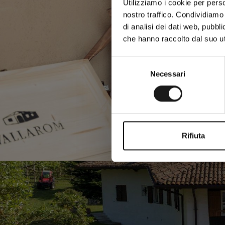
Utilizziamo i cookie per perso
nostro traffico. Condividiamo 
di analisi dei dati web, pubbl
che hanno raccolto dal suo uti
Selezione
Necessari
del
consenso
Rifiuta