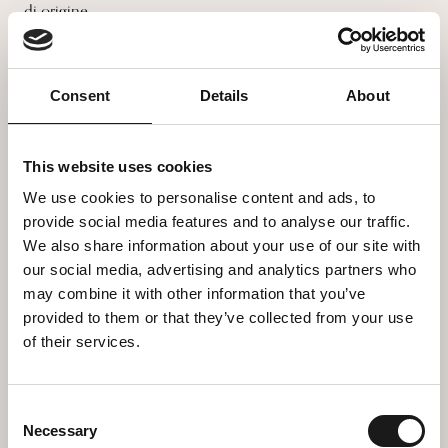
di origine.
Luogo del trattamento: Stati Uniti –
Privacy Policy.
Gestione dei tag
Consent
Details
About
Questo tipo di servizi è funzionale alla gestione
This website uses cookies
centralizzata dei tag o script
utilizzati su questa
Applicazione.
We use cookies to personalise content and ads, to
provide social media features and to analyse our traffic.
L'uso di tali servizi comporta il fluire dei Dati
We also share information about your use of our site with
dell'Utente attraverso gli stessi e, se
del caso, la loro
our social media, advertising and analytics partners who
may combine it with other information that you’ve
ritenzione.
provided to them or that they’ve collected from your use
Google Tag Manager (Google Ireland Limited)
of their services.
Google Tag Manager è un servizio di gestione dei tag
Consent
fornito da Google Ireland
Necessary
Selection